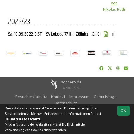
von
Nikolas Huth
2022/23
Sa, 10.09.2022
, 3.ST
SV Lobeda 77 II
:
Zöllnitz
2 : 0
(1)
soccero.de
© 2006 - 2026
Besucherstatistik
Kontakt
Impressum
Geburtstage
Datenschutz
Diese Webseite verwendet Cookies, um Dir den bestmöglichen
OK
Service bieten zu können. Entsprechende Informationen findest
Du unter
Datenschutz
.
Mit der Nutzung der Webseite erklärst Du Dich mit der
Verwendung von Cookies einverstanden.