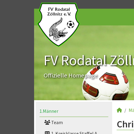
FV Rodatal Zölln
Offizielle Homepage
Mä
1.Männer
Chr
Team
1. Kreisklasse Staffel A