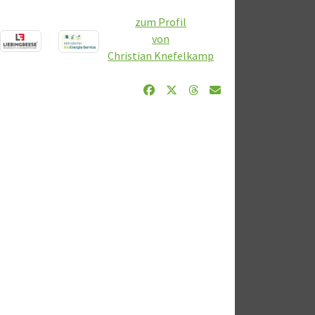
zum Profil
von
Christian Knefelkamp