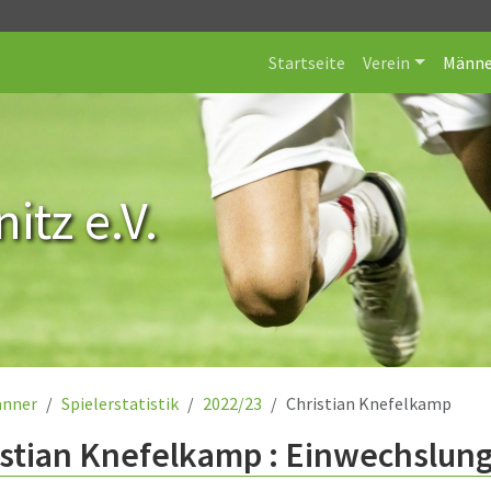
Startseite
Verein
Männe
itz e.V.
nner
Spielerstatistik
2022/23
Christian Knefelkamp
istian Knefelkamp : Einwechslun