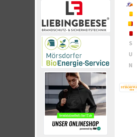
S
U
N