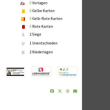
0
Vorlagen
0
Gelbe Karten
0
Gelb-Rote Karten
0
Rote Karten
S
2 Siege
U
1 Unentschieden
N
2 Niederlagen