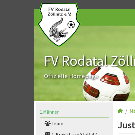
FV Rodatal Zölln
Offizielle Homepage
Mä
1.Männer
Jus
Team
1. Kreisklasse Staffel A