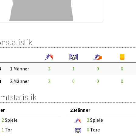
nstatistik
6
1.Männer
2
1
0
0
4
2.Männer
2
0
0
0
mtstatistik
er
2.Männer
2
Spiele
2
Spiele
1
Tor
0
Tore