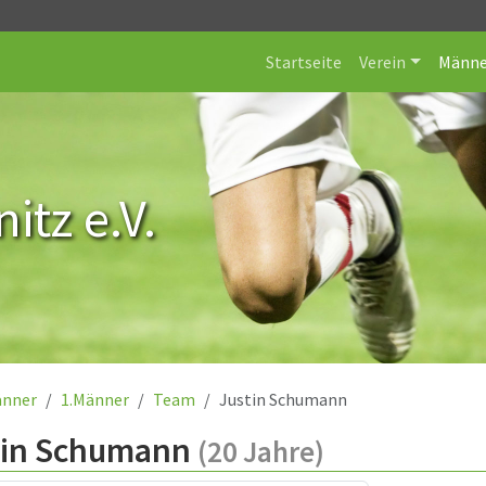
Startseite
Verein
Männe
itz e.V.
nner
1.Männer
Team
Justin Schumann
tin Schumann
(20 Jahre)