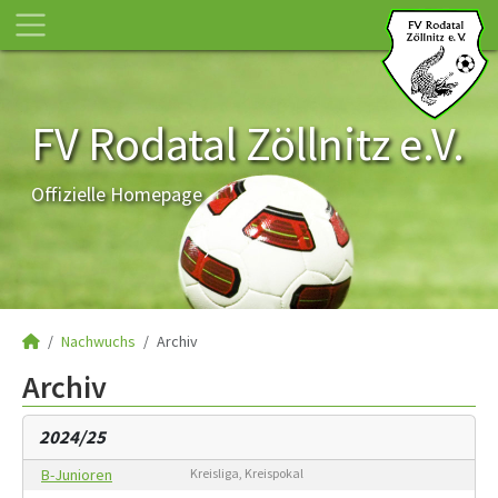
FV Rodatal Zöllnitz e.V.
Offizielle Homepage
Nachwuchs
Archiv
Archiv
2024/25
B-Junioren
Kreisliga, Kreispokal